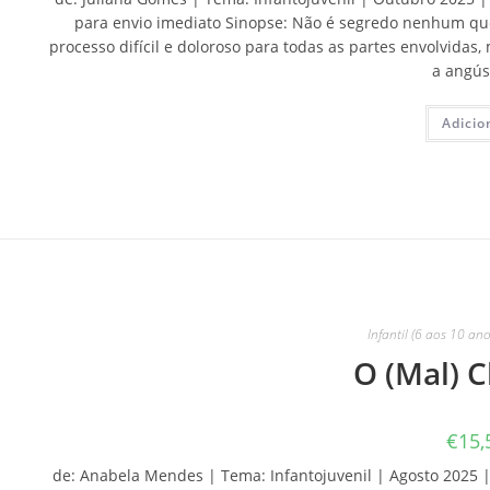
para envio imediato Sinopse: Não é segredo nenhum que
processo difícil e doloroso para todas as partes envolvidas
a angús
Adicio
Infantil (6 aos 10 ano
O (Mal) 
€
15,
de: Anabela Mendes | Tema: Infantojuvenil | Agosto 2025 | 