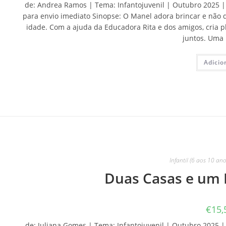
de: Andrea Ramos | Tema: Infantojuvenil | Outubro 2025 | E
para envio imediato Sinopse: O Manel adora brincar e não 
idade. Com a ajuda da Educadora Rita e dos amigos, cria
juntos. Uma 
Adicio
Infantil (6 aos 10 ano
Duas Casas e um 
€
15,
de: Juliana Gomes | Tema: Infantojuvenil | Outubro 2025 | 