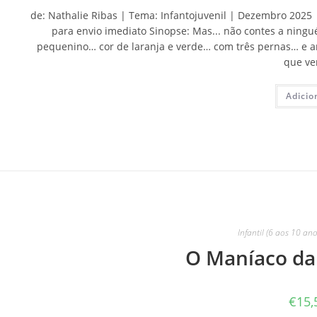
de: Nathalie Ribas | Tema: Infantojuvenil | Dezembro 2025 |
para envio imediato Sinopse: Mas... não contes a ning
pequenino… cor de laranja e verde… com três pernas… e an
que v
Adicio
Infantil (6 aos 10 ano
O Maníaco da
€
15,