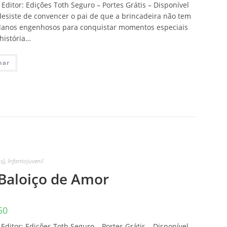
ditor: Edições Toth Seguro – Portes Grátis – Disponível
desiste de convencer o pai de que a brincadeira não tem
 planos engenhosos para conquistar momentos especiais
história…
nar
s)
,
Infantojuvenil
Baloiço de Amor
50
Editor: Edições Toth Seguro – Portes Grátis – Disponível