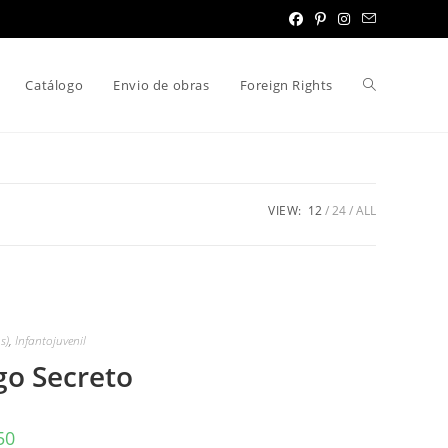
Toggle
Catálogo
Envio de obras
Foreign Rights
website
VIEW:
12
24
ALL
search
s)
,
Infantojuvenil
o Secreto
50