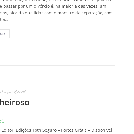
 passar por um divórcio é, na maioria das vezes, um
, mas, pior do que lidar com o monstro da separação, com
tia…
nar
s)
,
Infantojuvenil
Cheiroso
50
Editor: Edições Toth Seguro – Portes Grátis – Disponível