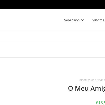
Sobre nós
Autores
Infantil (6 aos 10 ano
O Meu Amig
€
15,