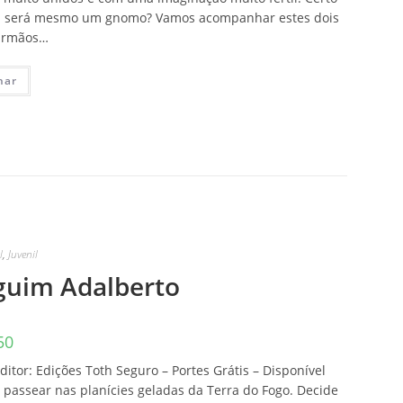
ou será mesmo um gnomo? Vamos acompanhar estes dois
 irmãos…
nar
l
,
Juvenil
guim Adalberto
50
ditor: Edições Toth Seguro – Portes Grátis – Disponível
 passear nas planícies geladas da Terra do Fogo. Decide