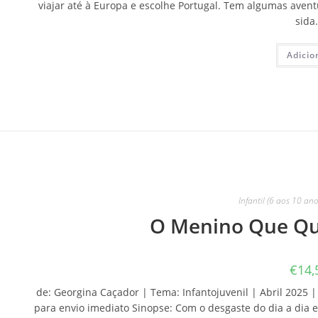
viajar até à Europa e escolhe Portugal. Tem algumas aventu
sida
Adicio
Infantil (6 aos 10 ano
O Menino Que Qu
€
14,
de: Georgina Caçador | Tema: Infantojuvenil | Abril 2025 | 
para envio imediato Sinopse: Com o desgaste do dia a dia 