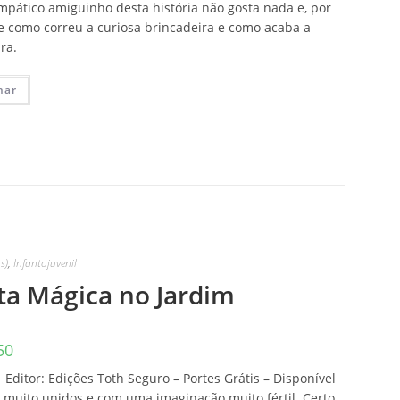
mpático amiguinho desta história não gosta nada e, por
e como correu a curiosa brincadeira e como acaba a
ra.
nar
s)
,
Infantojuvenil
rta Mágica no Jardim
50
 Editor: Edições Toth Seguro – Portes Grátis – Disponível
s muito unidos e com uma imaginação muito fértil. Certo