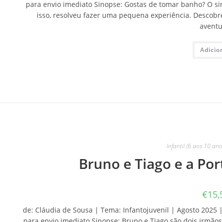
para envio imediato Sinopse: Gostas de tomar banho? O si
isso, resolveu fazer uma pequena experiência. Descobr
aventu
Adicio
Infantil (6 aos 10 ano
Bruno e Tiago e a Po
€
15,
de: Cláudia de Sousa | Tema: Infantojuvenil | Agosto 2025 |
para envio imediato Sinopse: Bruno e Tiago são dois irmão