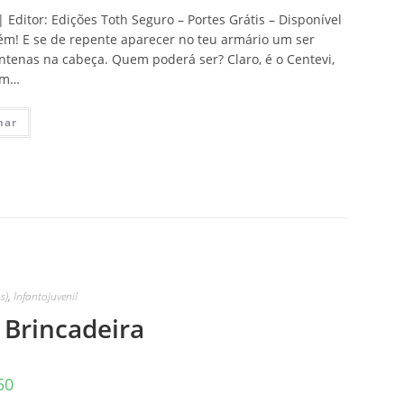
 Editor: Edições Toth Seguro – Portes Grátis – Disponível
uém! E se de repente aparecer no teu armário um ser
tenas na cabeça. Quem poderá ser? Claro, é o Centevi,
em…
nar
s)
,
Infantojuvenil
 Brincadeira
50