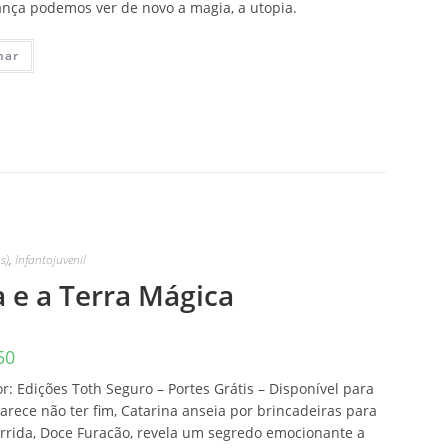
nça podemos ver de novo a magia, a utopia.
nar
s)
,
Infantojuvenil
 e a Terra Mágica
50
or: Edições Toth Seguro – Portes Grátis – Disponível para
rece não ter fim, Catarina anseia por brincadeiras para
rrida, Doce Furacão, revela um segredo emocionante a