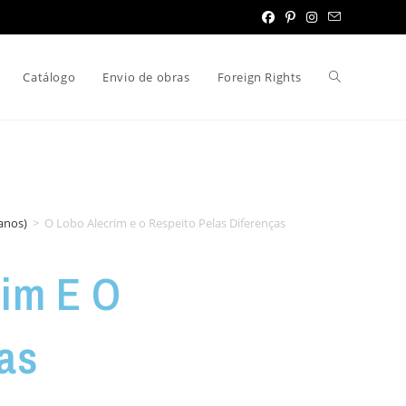
Catálogo
Envio de obras
Foreign Rights
 anos)
>
O Lobo Alecrim e o Respeito Pelas Diferenças
rim E O
as