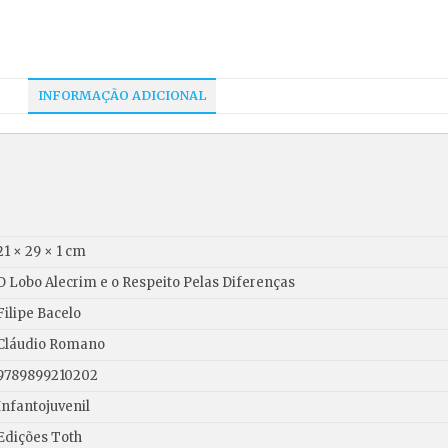
INFORMAÇÃO ADICIONAL
21 × 29 × 1 cm
O Lobo Alecrim e o Respeito Pelas Diferenças
Filipe Bacelo
Cláudio Romano
9789899210202
Infantojuvenil
Edições Toth