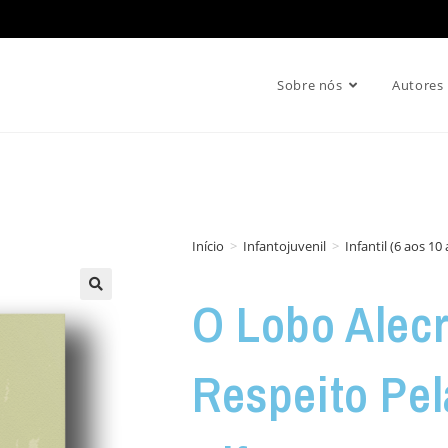
Sobre nós
Autores
Início
>
Infantojuvenil
>
Infantil (6 aos 10
O Lobo Alec
Respeito Pel