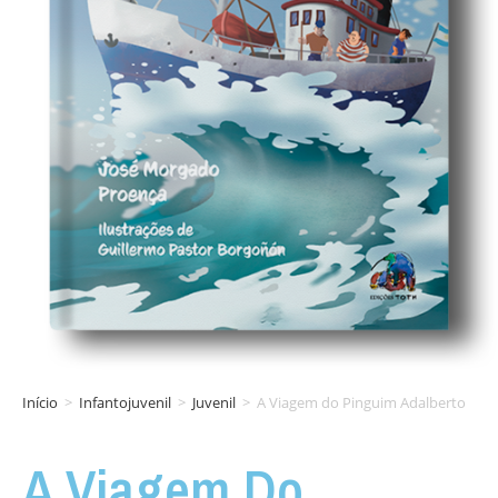
Início
>
Infantojuvenil
>
Juvenil
>
A Viagem do Pinguim Adalberto
A Viagem Do