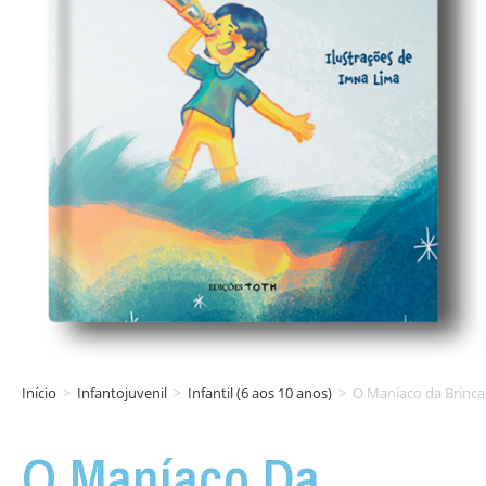
Início
>
Infantojuvenil
>
Infantil (6 aos 10 anos)
>
O Maníaco da Brinca
O Maníaco Da