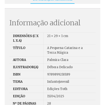
Informação adicional
DIMENSÕES (C X
21 × 29 × 1 cm
L X A)
TÍTULO
A Pequena Catarina e a
Terra Mágica
AUTORA
Palmira Clara
ILUSTRADOR(A)
Débora Delicado
ISBN
9789899210189
TEMA
Infantojuvenil
EDITORA
Edições Toth
EDIÇÃO
15/04/2025
Nº DE PÁGINAS
28