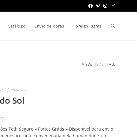
Toggle
Catálogo
Envio de obras
Foreign Rights
website
VIEW:
12
24
ALL
search
s)
,
Infantojuvenil
 do Sol
00
ições Toth Seguro – Portes Grátis – Disponível para envio
ra, menosprezada e envenenada pela humanidade, e o