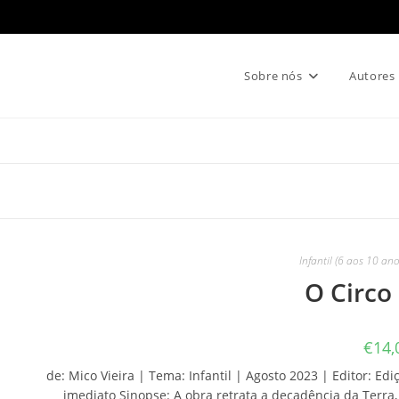
Sobre nós
Autores
Infantil (6 aos 10 ano
O Circo
€
14,
de: Mico Vieira | Tema: Infantil | Agosto 2023 | Editor: Ed
imediato Sinopse: A obra retrata a decadência da Ter