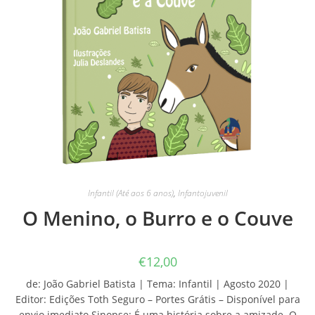
Infantil (Até aos 6 anos)
,
Infantojuvenil
O Menino, o Burro e o Couve
€
12,00
de: João Gabriel Batista | Tema: Infantil | Agosto 2020 |
Editor: Edições Toth Seguro – Portes Grátis – Disponível para
envio imediato Sinopse: É uma história sobre a amizade. O