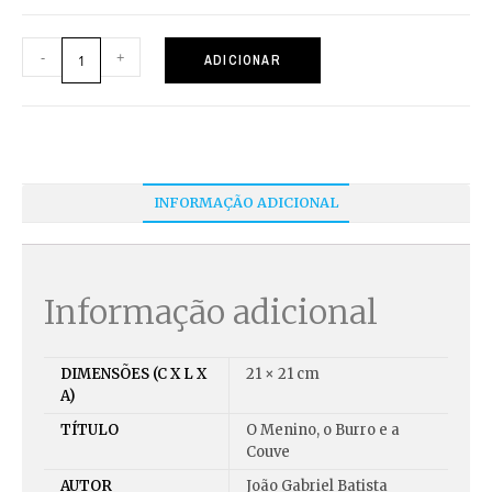
-
+
ADICIONAR
INFORMAÇÃO ADICIONAL
Informação adicional
DIMENSÕES (C X L X
21 × 21 cm
A)
TÍTULO
O Menino, o Burro e a
Couve
AUTOR
João Gabriel Batista