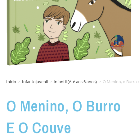
Início
>
Infantojuvenil
>
Infantil (Até aos 6 anos)
>
O Menino, o Burro 
O Menino, O Burro
E O Couve