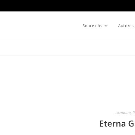
Sobre nós
Autores
Literatura
,
R
Eterna G