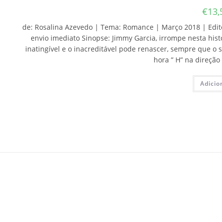
€
13,
de: Rosalina Azevedo | Tema: Romance | Março 2018 | Editor
envio imediato Sinopse: Jimmy Garcia, irrompe nesta his
inatingível e o inacreditável pode renascer, sempre que o
hora ” H” na direçã
Adicio