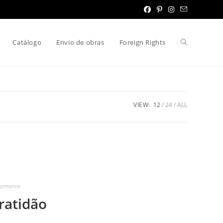
Toggle
Catálogo
Envio de obras
Foreign Rights
website
VIEW:
12
24
ALL
search
omance
ratidão