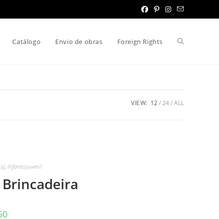
Toggle
Catálogo
Envio de obras
Foreign Rights
website
VIEW:
12
24
ALL
search
s)
,
Infantojuvenil
 Brincadeira
50