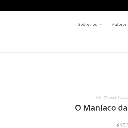
Sobre nós
Autores
Infantil (6 aos 10 ano
O Maníaco da
€
15,