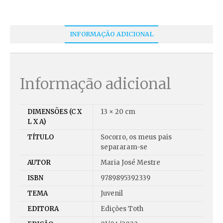
INFORMAÇÃO ADICIONAL
Informação adicional
DIMENSÕES (C X
13 × 20 cm
L X A)
TÍTULO
Socorro, os meus pais
separaram-se
AUTOR
Maria José Mestre
ISBN
9789895392339
TEMA
Juvenil
EDITORA
Edições Toth