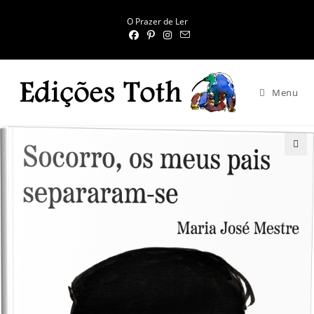
O Prazer de Ler
Menu
🔍