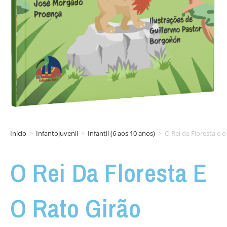
Início
>
Infantojuvenil
>
Infantil (6 aos 10 anos)
>
O Rei da Floresta e o
O Rei Da Floresta E
O Rato Girão