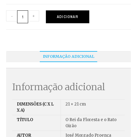
-
+
ADICIONAR
INFORMAÇÃO ADICIONAL
Informação adicional
DIMENSÕES (C X L
21 × 21 cm
X A)
TÍTULO
O Rei da Floresta e o Rato
Girão
AUTOR
José Morgado Proença