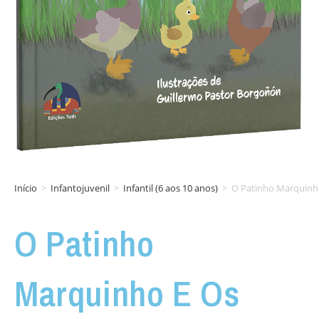
Início
>
Infantojuvenil
>
Infantil (6 aos 10 anos)
>
O Patinho Marquinh
O Patinho
Marquinho E Os