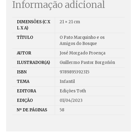
Informação adicional
DIMENSÕES (C X
21 × 21 cm
L X A)
TÍTULO
O Pato Marquinho e os
Amigos do Bosque
AUTOR
José Morgado Proença
ILUSTRADOR(A)
Guillermo Pastor Borgoñón
ISBN
9789895392315
TEMA
Infantil
EDITORA
Edições Toth
EDIÇÃO
01/04/2023
Nº DE PÁGINAS
58