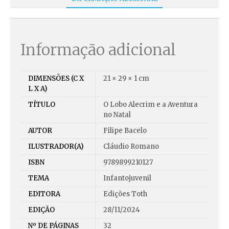
Informação adicional
DIMENSÕES (C X
21 × 29 × 1 cm
L X A)
TÍTULO
O Lobo Alecrim e a Aventura
no Natal
AUTOR
Filipe Bacelo
ILUSTRADOR(A)
Cláudio Romano
ISBN
9789899210127
TEMA
Infantojuvenil
EDITORA
Edições Toth
EDIÇÃO
28/11/2024
Nº DE PÁGINAS
32