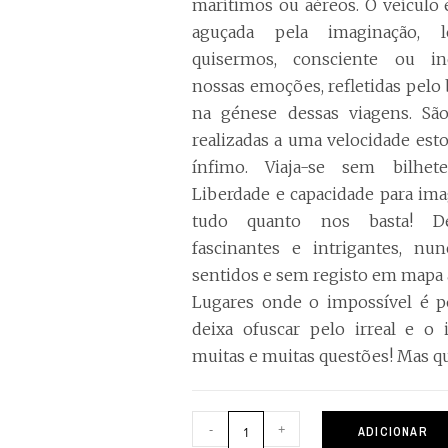
marítimos ou aéreos. O veículo
aguçada pela imaginação, 
quisermos, consciente ou in
nossas emoções, refletidas pelo 
na génese dessas viagens. São
realizadas a uma velocidade es
ínfimo. Viaja-se sem bilhet
Liberdade e capacidade para imag
tudo quanto nos basta! De
fascinantes e intrigantes, nu
sentidos e sem registo em mapa
Lugares onde o impossível é po
deixa ofuscar pelo irreal e o 
muitas e muitas questões! Mas qu
-
+
ADICIONAR