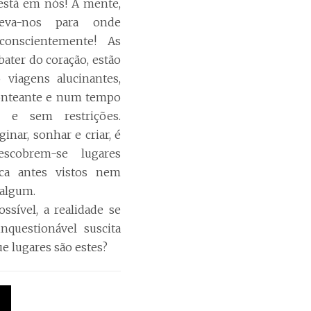
 está em nós! A mente,
leva-nos para onde
conscientemente! As
bater do coração, estão
 viagens alucinantes,
tonteante e num tempo
e e sem restrições.
inar, sonhar e criar, é
scobrem-se lugares
nca antes vistos nem
 algum.
ssível, a realidade se
inquestionável suscita
e lugares são estes?