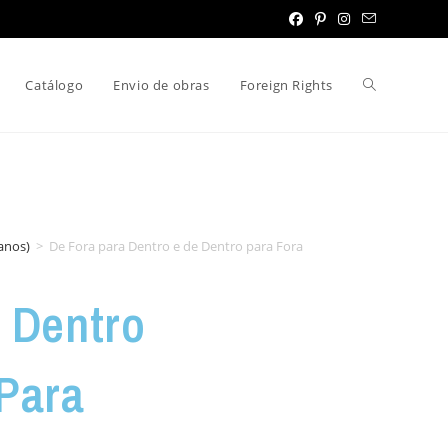
Catálogo
Envio de obras
Foreign Rights
 anos)
>
De Fora para Dentro e de Dentro para Fora
 Dentro
Para