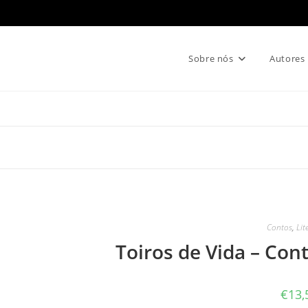
Sobre nós
Autores
Contos
,
Lit
Toiros de Vida – Con
€
13,