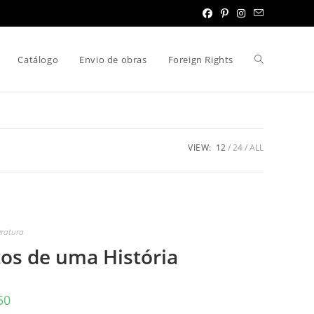
Toggle
Catálogo
Envio de obras
Foreign Rights
website
VIEW:
12
24
ALL
search
eratura
tos de uma História
50