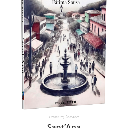
Literatura
,
Romance
Sant’Ana