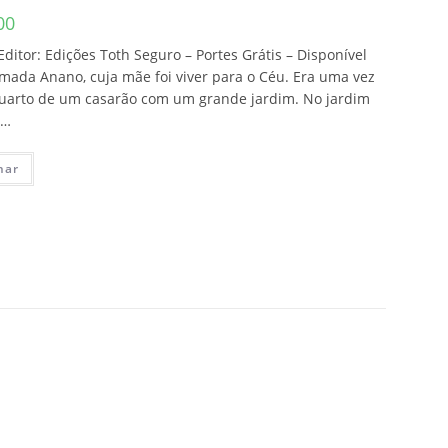
00
Editor: Edições Toth Seguro – Portes Grátis – Disponível
ada Anano, cuja mãe foi viver para o Céu. Era uma vez
uarto de um casarão com um grande jardim. No jardim
a…
nar