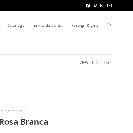
Toggle
Catálogo
Envio de obras
Foreign Rights
website
VIEW:
12
24
ALL
search
s)
,
Infantojuvenil
Rosa Branca