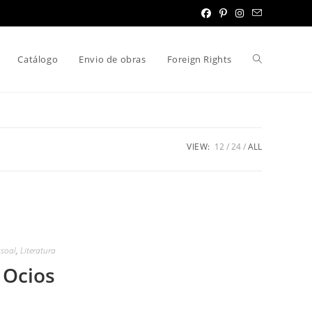
Toggle
Catálogo
Envio de obras
Foreign Rights
website
VIEW:
12
24
ALL
search
ssoal
,
Literatura
 Ocios