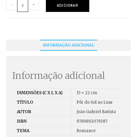
-
+
ADICIONAR
INFORMAÇÃO ADICIONAL
Informação adicional
DIMENSÕES (C X L X A)
15 × 22 cm
TÍTULO
Pôr do Sol ao Luar
AUTOR
João Gabriel Batista
ISBN
9789892079387
TEMA
Romance