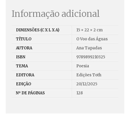
Informação adicional
DIMENSÕES (C X L X A)
15 × 22 × 2 cm
TÍTULO
O Voo das Águas
AUTORA
Ana Tapadas
ISBN
9789899210325
TEMA
Poesia
EDITORA
Edições Toth
EDIÇÃO
20/12/2025
Nº DE PÁGINAS
128