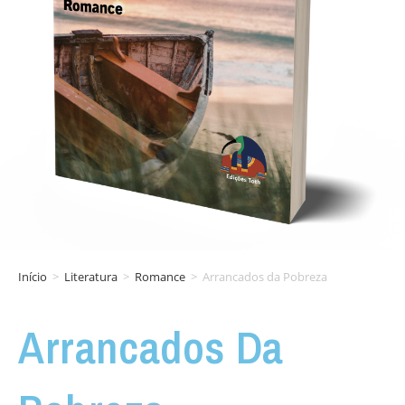
Início
>
Literatura
>
Romance
>
Arrancados da Pobreza
Arrancados Da