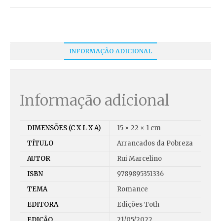
INFORMAÇÃO ADICIONAL
Informação adicional
DIMENSÕES (C X L X A)
15 × 22 × 1 cm
TÍTULO
Arrancados da Pobreza
AUTOR
Rui Marcelino
ISBN
9789895351336
TEMA
Romance
EDITORA
Edições Toth
EDIÇÃO
21/05/2022