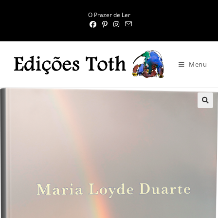
O Prazer de Ler
Menu
🔍