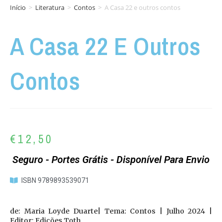
Início
>
Literatura
>
Contos
>
A Casa 22 e outros contos
A Casa 22 E Outros
Contos
€
12,50
Seguro - Portes Grátis - Disponível Para Envio
ISBN 9789893539071
de: Maria Loyde Duarte| Tema: Contos | Julho 2024 |
Editor: Edições Toth