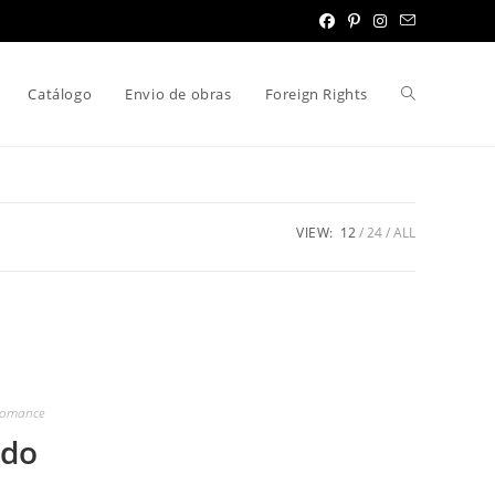
Toggle
Catálogo
Envio de obras
Foreign Rights
website
VIEW:
12
24
ALL
search
omance
udo