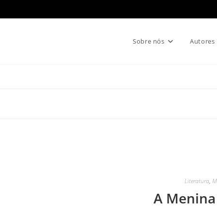
Sobre nós
Autores
Literatura
,
M
A Menina