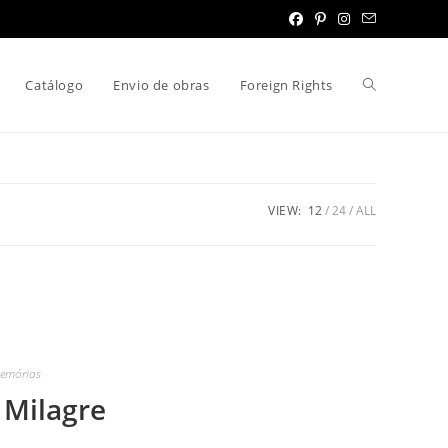
Toggle
Catálogo
Envio de obras
Foreign Rights
website
VIEW:
12
24
ALL
search
emórias
 Milagre