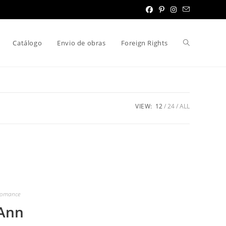
Toggle
Catálogo
Envio de obras
Foreign Rights
website
VIEW:
12
24
ALL
search
omance
Ann