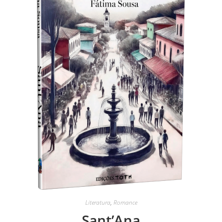
Literatura
,
Romance
Sant’Ana