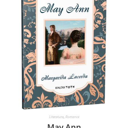
Literatura
,
Romance
May Ann