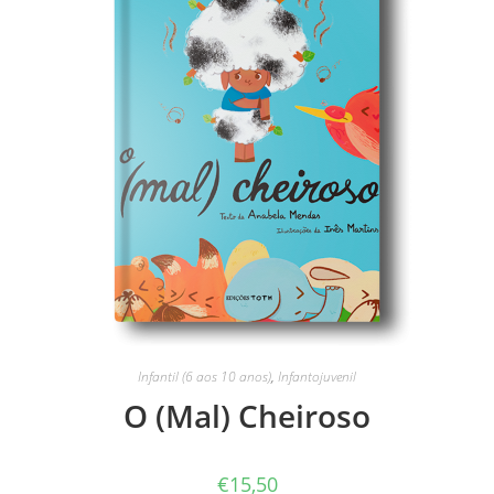
Infantil (6 aos 10 anos)
,
Infantojuvenil
O (Mal) Cheiroso
€
15,50